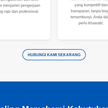
yang kompetitif dan
i menjamin pengerjaan
transparan, tanpa bia
g rapi dan profesional.
tersembunyi. Anda tid
perlu khawatir.
HUBUNGI KAMI SEKARANG