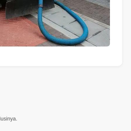
i
usinya.