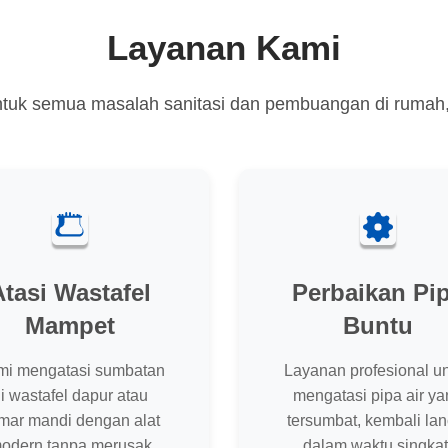
Layanan Kami
tuk semua masalah sanitasi dan pembuangan di rumah, ka
Atasi Wastafel
Perbaikan Pi
Mampet
Buntu
mi mengatasi sumbatan
Layanan profesional u
i wastafel dapur atau
mengatasi pipa air ya
mar mandi dengan alat
tersumbat, kembali lan
odern tanpa merusak
dalam waktu singkat